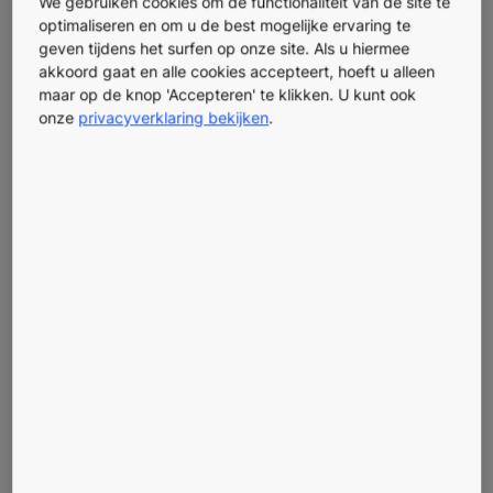
We gebruiken cookies om de functionaliteit van de site te
optimaliseren en om u de best mogelijke ervaring te
geven tijdens het surfen op onze site. Als u hiermee
akkoord gaat en alle cookies accepteert, hoeft u alleen
maar op de knop 'Accepteren' te klikken. U kunt ook
onze
privacyverklaring bekijken
.