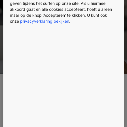
geven tijdens het surfen op onze site. Als u hiermee
gedragscode
akkoord gaat en alle cookies accepteert, hoeft u alleen
maar op de knop 'Accepteren' te klikken. U kunt ook
onze
privacyverklaring bekijken
.
kunt melden
We zetten ons in voor eerlijkheid, integriteit en fair
play.
We zetten ons volledig in voor ethische
bedrijfspraktijken en houden ons aan de wet- en
regelgeving van de landen waar we actief zijn. Deze
verplichtingen staan beschreven in de gedragscode van
KONE, de gedragscodes van onze distributeurs en
leveranciers en andere verwante beleidsregels. We