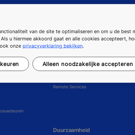
ctionaliteit van de site te optimaliseren en om u de best 
. Als u hiermee akkoord gaat en alle cookies accepteert, h
t ook onze
privacyverklaring bekijken
.
bouwen
Digitale Diensten
rkeuren
Alleen noodzakelijke accepteren
Datacentra
Remote Services
ebouwdeuren
Duurzaamheid