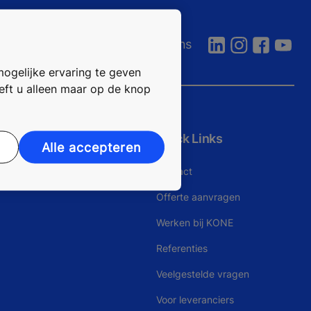
Volg ons
mogelijke ervaring te geven
oeft u alleen maar op de knop
Quick Links
Alle accepteren
Contact
Offerte aanvragen
Werken bij KONE
Referenties
Veelgestelde vragen
Voor leveranciers