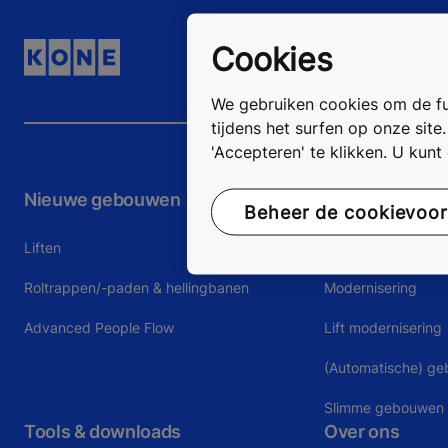
Cookies
We gebruiken cookies om de fun
tijdens het surfen op onze site
'Accepteren' te klikken. U kun
Nieuwe gebouwen
Bestaande ge
Beheer de cookievoo
Liften
KONE Onderhoud
Roltrappen/-paden & hellingbanen
Modernisering
Advanced People Flow
Lift modernisering
(Automatische) g
Slimme gebouwen
Tools & downloads
Over ons