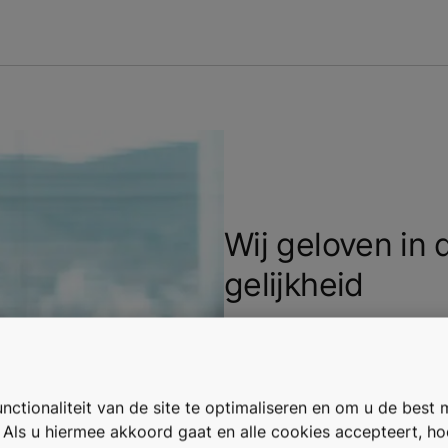
Wij geloven in d
gelijkheid
Bij KONE streven we ernaar ge
wervingsmethoden toe en mak
flexibele regelingen en door
ondersteunen.
ctionaliteit van de site te optimaliseren en om u de best 
. Als u hiermee akkoord gaat en alle cookies accepteert, h