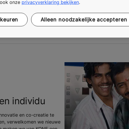
t ook onze
privacyverklaring bekijken
.
rkeuren
Alleen noodzakelijke accepteren
en individu
nnovatie en co-creatie te
ren, verwelkomen we nieuwe
men maken we van KONE een