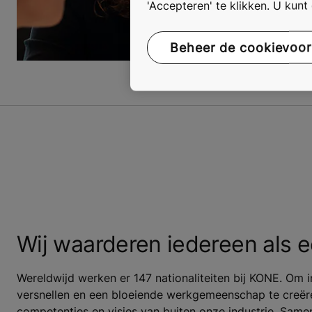
'Accepteren' te klikken. U kun
Beheer de cookievoo
Wij waarderen iedereen als e
Wereldwijd werken er 147 nationaliteiten bij KONE. Om i
versnellen en een bloeiende werkgemeenschap te creë
competenties en visies van buiten onze industrie. Sa