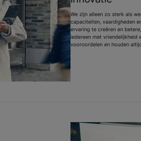
We zijn alleen zo sterk als we
capaciteiten, vaardigheden 
ervaring te creëren en bete
iedereen met vriendelijkheid
vooroordelen en houden altij