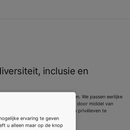
iversiteit, inclusie en
lijke kansen te bieden aan iedereen. We passen eerlijke
en unieke carrièrepaden mogelijk door middel van
 een gezonde balans tussen werk en privéleven te
mogelijke ervaring te geven
oeft u alleen maar op de knop