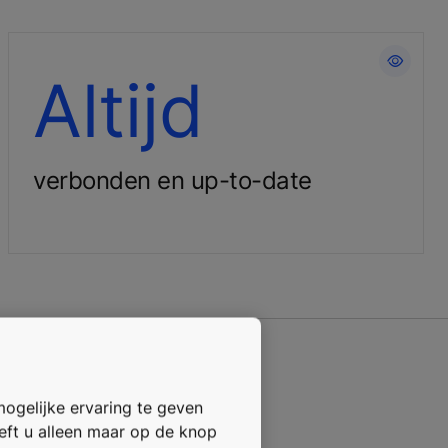
Maak u lift toekomstbestendig
Altijd
verbonden en up-to-date
mogelijke ervaring te geven
oeft u alleen maar op de knop