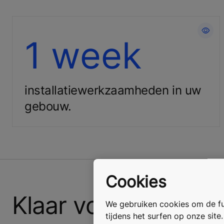
Zorg voor tevreden mensen in uw
1 week
gebouw.
installatie­werkzaamheden in uw
gebouw.
Cookies
Klaar voor een upg
We gebruiken cookies om de fun
tijdens het surfen op onze site