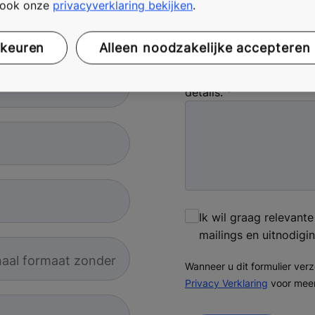
t ook onze
privacyverklaring bekijken
.
en ontvang een vrijblijvende offerte.
rkeuren
Alleen noodzakelijke accepteren
Vertel ons hoe we u kun
details.
Ik wil graag relevant
mailings en uitnodigi
naal formaat zonder
Wanneer u dit formulier ver
Privacy Verklaring
voor meer