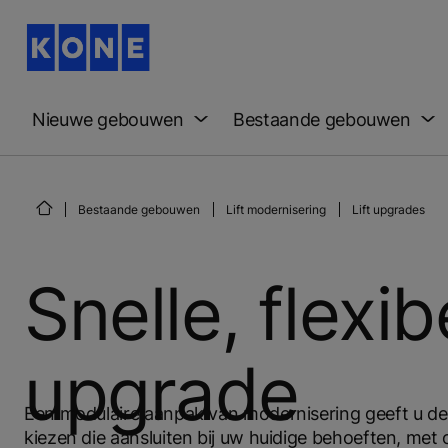
Nieuwe gebouwen
Bestaande gebouwen
Bestaande gebouwen
Lift modernisering
Lift upgrades
Snelle, flexibe
upgrade
Een modulaire aanpak van modernisering geeft u de 
kiezen die aansluiten bij uw huidige behoeften, met 