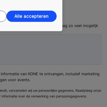
Alle accepteren
nen helpen. Geef ons bij uw aanvraag zo veel mogelijk
e informatie van KONE te ontvangen, inclusief marketing
ngen voor events.
zendt, verzamelen wij uw persoonlijke gegevens. Raadpleeg onze
 informatie over de verwerking van persoonsgegevens.