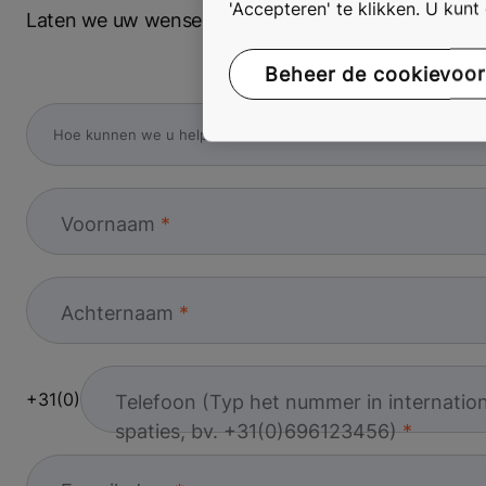
'Accepteren' te klikken. U kun
Laten we uw wensen bespreken. Vul het formulier in 
Beheer de cookievoo
Voornaam
Achternaam
+31(0)
Telefoon (Typ het nummer in internatio
spaties, bv. +31(0)696123456)