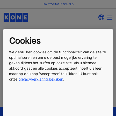
UW STORING IS GEMELD
Cookies
Dank voor het melden
We gebruiken cookies om de functionaliteit van de site te
van de storing
optimaliseren en om u de best mogelijke ervaring te
geven tijdens het surfen op onze site. Als u hiermee
akkoord gaat en alle cookies accepteert, hoeft u alleen
Wij hebben uw melding in goede orde ontvangen en
maar op de knop 'Accepteren' te klikken. U kunt ook
zullen zo spoedig mogelijk een monteur naar uw
onze
privacyverklaring bekijken
.
installatie sturen. Heeft u in de tussentijd nog vragen,
neem dan contact met ons op via 0900 - 22 55 566.