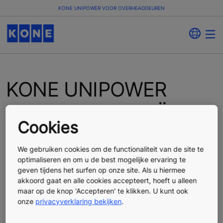
KONE UNIPOWER VOOR OVERHEADDEUREN
KONE UNIPOWER
VOOR INDUSTRIËLE
Cookies
DEUREN
We gebruiken cookies om de functionaliteit van de site te
optimaliseren en om u de best mogelijke ervaring te
Een moderniseringspakket voor industriële deuren. Met
geven tijdens het surfen op onze site. Als u hiermee
dit pakket worden zowel de motor als de
akkoord gaat en alle cookies accepteert, hoeft u alleen
besturingseenheid vervangen.
maar op de knop 'Accepteren' te klikken. U kunt ook
onze
privacyverklaring bekijken
.