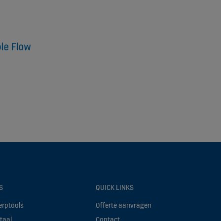
S
QUICK LINKS
erptools
Offerte aanvragen
taal
Contact