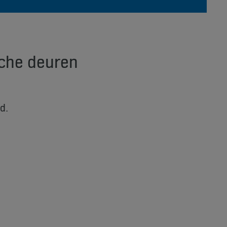
sche deuren
d.