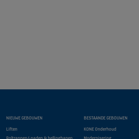
NIEUWE GEBOUWEN
BESTAANDE GEBOUWEN
Liften
KONE Onderhoud
Roltrappen/-paden & hellingbanen
Modernisering