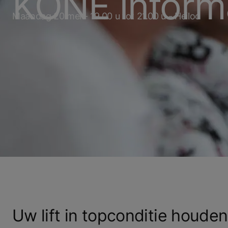
KONE Inform
Maandag 20 mei - 19.00 u tot 21.00 u - Heiloo
Uw lift in topconditie houde