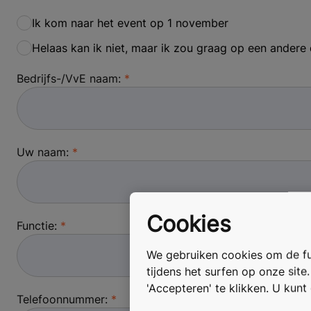
Ik kom naar het event op 1 november
Helaas kan ik niet, maar ik zou graag op een andere
Bedrijfs-/VvE naam:
Uw naam:
Cookies
Functie:
We gebruiken cookies om de fun
tijdens het surfen op onze site
'Accepteren' te klikken. U kun
Telefoonnummer: