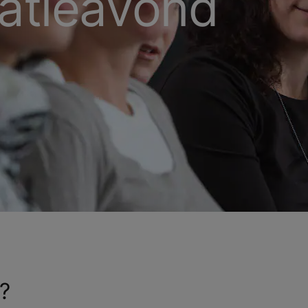
atieavond
n?