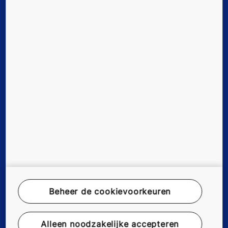
Digitale Diensten
Tools & downloads
Over ons
Duurzaamheid
Werken bij KONE
Disclaimer
Beheer de cookievoorkeuren
Data File Description
Privacyverklaring
Alleen noodzakelijke accepteren