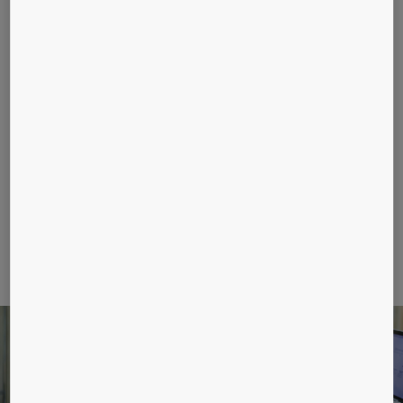
Zijpaneelbeveiliging
Veel ongevallen gebeuren wanneer deuren
openen
Bescherming van mensen, vooral kinderen,
die achter het schuivende deurpaneel staan
Installatie van extra sensoren om de deur
open te houden wanneer mensen de deur
naderen of binnen gaan
Downloads