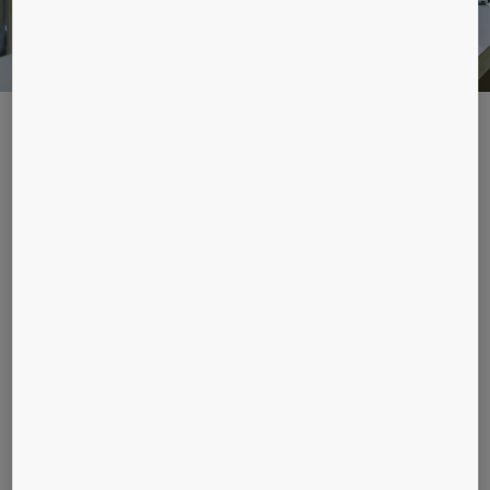
Bekijk alle downloads hier
Neem contact met ons op
Gelieve het formulier in te vullen en we nemen zo
spoedig mogelijk contact met u op.
Voornaam
Achternaam