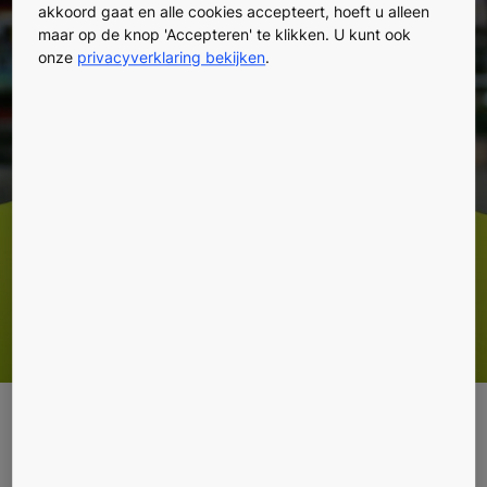
akkoord gaat en alle cookies accepteert, hoeft u alleen
automatische
maar op de knop 'Accepteren' te klikken. U kunt ook
onze
privacyverklaring bekijken
.
gebouwdeuren
Deze regelgeving is van toepassing vanaf 10 april
2013 op alle nieuwe automatische deuren voor
personenverkeer, zoals schuif-, draai-, balans- en
tourniquetdeuren. Belangrijk aspect in deze norm
zijn de eisen voor regelmatig onderhoud en dat de
gebruiker / eigenaar verantwoordelijk is voor een
veilig functioneren van de automatische deur.
Hoe ervoor te zorgen dat uw
deuren aan de EN 16005