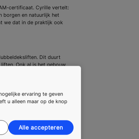
-certificaat. Cyrille vertelt:
 borgen en natuurlijk het
at we dat in de praktijk ook
dubbeldeksliften. Dit duurt
liften. Ook al is het gebouw
t bereikt, zijn wij sneller
ig te ontzorgen. Dit kan ik
eer Rien Heuvelman.”
mogelijke ervaring te geven
oeft u alleen maar op de knop
Alle accepteren