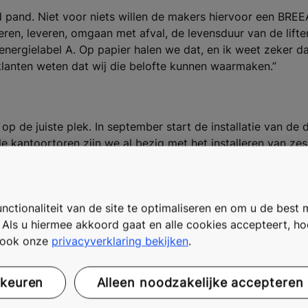
pand. Niet voor niets willen de makers hiervoor een BREEAM
ren, leveren, omgaan met afval, de levensduur van de liften
r energielabel A. Op papier halen we dat, en ik weet zeker d
klanten weten dat wij die belofte kunnen waarmaken.”
 op de juiste plek. In september start de installatie van de 
e kantoortoren zijn we al bezig met het installeren van zes 
ag met de schacht. Als het gebouw dan het hoogste punt heef
k van maken. Binnen KONE proberen we zo onze klanten volled
ctteam, waaronder supervisor Niels den Hoet en onze engin
ctionaliteit van de site te optimaliseren en om u de best 
. Als u hiermee akkoord gaat en alle cookies accepteert, h
t ook onze
privacyverklaring bekijken
.
rkeuren
Alleen noodzakelijke accepteren