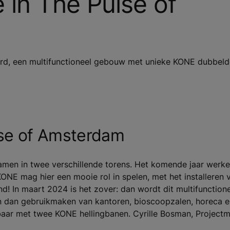
e in The Pulse of
d, een multifunctioneel gebouw met unieke KONE dubbelde
lse of Amsterdam
men in twee verschillende torens. Het komende jaar werk
ONE mag hier een mooie rol in spelen, met het installeren
nd! In maart 2024 is het zover: dan wordt dit multifunctio
dan gebruikmaken van kantoren, bioscoopzalen, horeca e
kbaar met twee KONE hellingbanen. Cyrille Bosman, Projectm