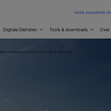
KONE Studio
KONE Onl
Digitale Diensten
Tools & downloads
Over
iften in Nederland vind je in The Pulse of Amsterdam