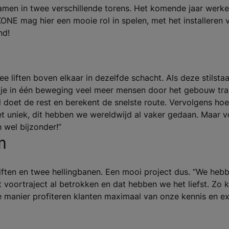
men in twee verschillende torens. Het komende jaar werk
ONE mag hier een mooie rol in spelen, met het installeren
nd!
 liften boven elkaar in dezelfde schacht. Als deze stilstaa
kun je in één beweging veel meer mensen door het gebouw tr
l doet de rest en berekent de snelste route. Vervolgens hoe
et uniek, dit hebben we wereldwijd al vaker gedaan. Maar v
 wel bijzonder!”
m
3 liften en twee hellingbanen. Een mooi project dus. “We he
 voortraject al betrokken en dat hebben we het liefst. Zo k
manier profiteren klanten maximaal van onze kennis en expe