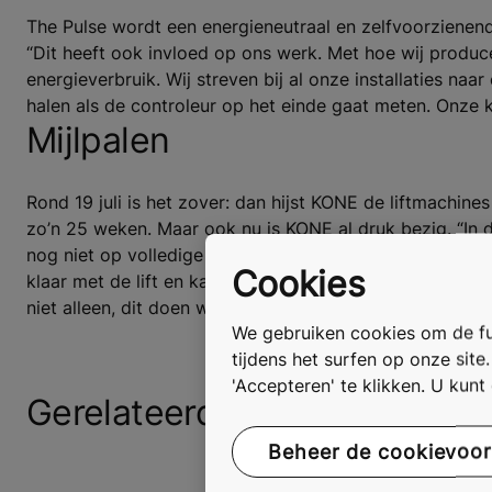
The Pulse wordt een energieneutraal en zelfvoorzienend 
“Dit heeft ook invloed op ons werk. Met hoe wij produce
energieverbruik. Wij streven bij al onze installaties naa
halen als de controleur op het einde gaat meten. Onze 
Mijlpalen
Rond 19 juli is het zover: dan hijst KONE de liftmachines
zo’n 25 weken. Maar ook nu is KONE al druk bezig. “In d
nog niet op volledige hoogte, wij gaan toch al aan de sl
Cookies
klaar met de lift en kan onze klant hier sneller gebrui
niet alleen, dit doen we samen met het complete proje
We gebruiken cookies om de fun
tijdens het surfen op onze site
'Accepteren' te klikken. U kun
Gerelateerde tags
Beheer de cookievoo