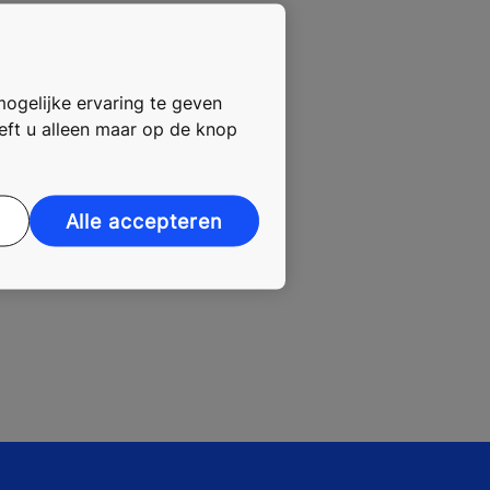
n opleiding te geven, alert
rouwen en met een enorme inzet
’
mogelijke ervaring te geven
oeft u alleen maar op de knop
Alle accepteren