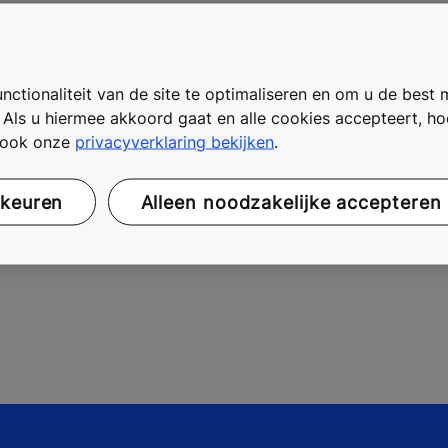
 trots op te zijn: ‘Ons beleid om medewerkers een gedege
te trekken werpt zijn vruchten af. We gaan dan ook vol vert
. Want we willen geen geld verdienen met onveilig werken!
ctionaliteit van de site te optimaliseren en om u de best 
. Als u hiermee akkoord gaat en alle cookies accepteert, h
t ook onze
privacyverklaring bekijken
.
rkeuren
Alleen noodzakelijke accepteren