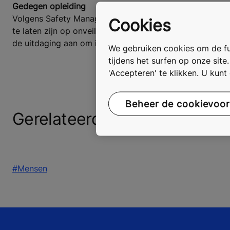
Gedegen opleiding
Volgens Safety Manager Ludo Hamersma een resultaat om
Cookies
te laten zijn op onveilige situaties en daar lering uit 
de uitdaging aan om in 2021 de IIFR ook op 0 te houden
We gebruiken cookies om de fun
tijdens het surfen op onze site
'Accepteren' te klikken. U kun
Beheer de cookievoo
Gerelateerde tags
#Mensen