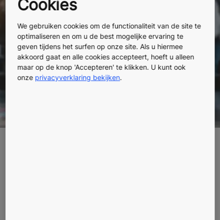
Cookies
We gebruiken cookies om de functionaliteit van de site te
optimaliseren en om u de best mogelijke ervaring te
geven tijdens het surfen op onze site. Als u hiermee
akkoord gaat en alle cookies accepteert, hoeft u alleen
maar op de knop 'Accepteren' te klikken. U kunt ook
onze
privacyverklaring bekijken
.
De roltrap, het werkpaard
van de stad
We zetten de onopvallende roltrap in het zonnetje
vanwege de belangrijke rol die deze speelt in het
verplaatsen van mensen.